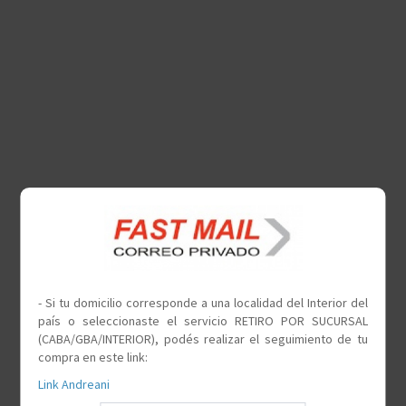
- Si tu domicilio corresponde a una localidad del Interior del
país o seleccionaste el servicio RETIRO POR SUCURSAL
(CABA/GBA/INTERIOR), podés realizar el seguimiento de tu
compra en este link:
Link Andreani