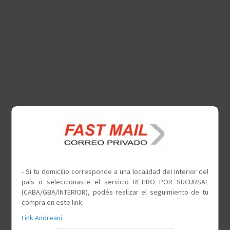
- Si tu domicilio corresponde a una localidad del Interior del
país o seleccionaste el servicio RETIRO POR SUCURSAL
(CABA/GBA/INTERIOR), podés realizar el seguimiento de tu
compra en este link:
Link Andreani